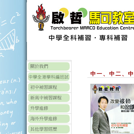
中一、中二、